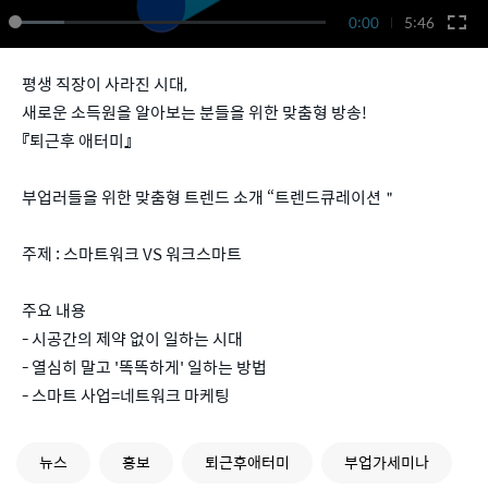
0:00
5:46
평생 직장이 사라진 시대,
새로운 소득원을 알아보는 분들을 위한 맞춤형 방송!
『퇴근후 애터미』
부업러들을 위한 맞춤형 트렌드 소개 “트렌드큐레이션＂
주제 : 스마트워크 VS 워크스마트
주요 내용
- 시공간의 제약 없이 일하는 시대
- 열심히 말고 '똑똑하게' 일하는 방법
- 스마트 사업=네트워크 마케팅
뉴스
홍보
퇴근후애터미
부업가세미나