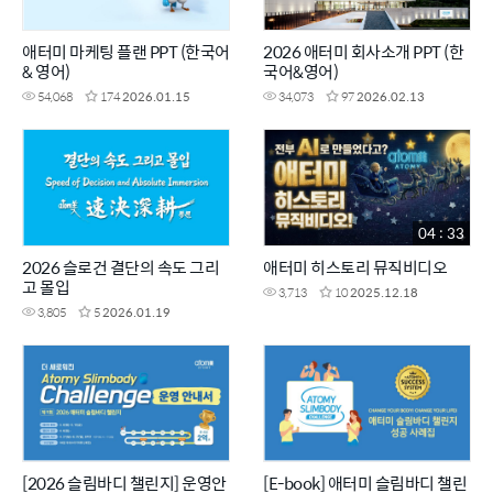
애터미 마케팅 플랜 PPT (한국어
2026 애터미 회사소개 PPT (한
& 영어)
국어&영어)
54,068
174
2026.01.15
34,073
97
2026.02.13
04 : 33
2026 슬로건 결단의 속도 그리
애터미 히스토리 뮤직비디오
고 몰입
3,713
10
2025.12.18
3,805
5
2026.01.19
[2026 슬림바디 챌린지] 운영안
[E-book] 애터미 슬림바디 챌린