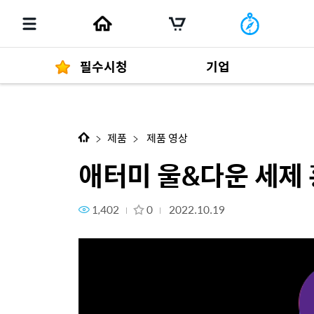
필수시청
기업
다음 콘텐츠
애터미 울&다운 세제 홍보영상
경영자 메세지
292
제품
제품 영상
애터미 울&다운 세제
1,402
0
2022.10.19
발행물