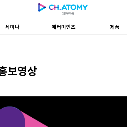
대한민국
세미나
애터미언즈
제품
제품 자료
685
 홍보영상