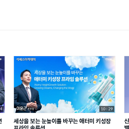
44
10 : 29
션
세상을 보는 눈높이를 바꾸는 애터미 키성장
신
프라임 솔루션
밸