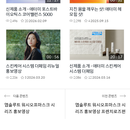
신제품 소개 - 애터미 포스트바
지친 몸을 깨우는 샷! 애터미 헤
이오틱스 코어밸런스 5000
모힘 샷!
2,496
20
2026.02.09
2,298
4
2025.09.15
00 : 56
20 : 17
스킨케어 시스템 더페임 리뉴얼
신제품 소개 - 애터미 스킨케어
홍보영상
시스템 더페임
2,206
3
2026.03.20
2,086
12
2026.03.16
다음 콘텐츠
이전 콘텐츠
앱솔루트 워시오프마스크 시
앱솔루트 워시오프마스크 시
리즈 홍보영상
리즈 홍보영상 프렌치로즈편