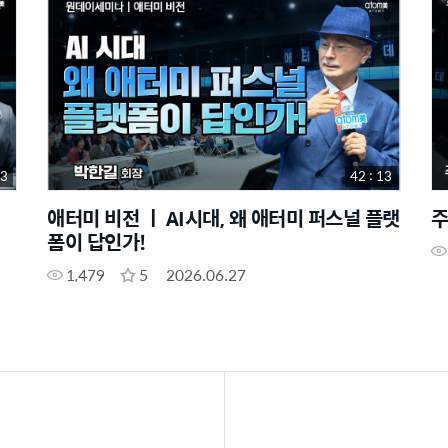
43
42 : 13
애터미 비전 ㅣ AI시대, 왜 애터미 퍼스널 플랫
주
폼이 답인가!
1,479
5
2026.06.27