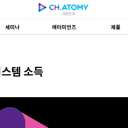
대한민국
세미나
애터미언즈
제품
제품 자료
685
시스템 소득