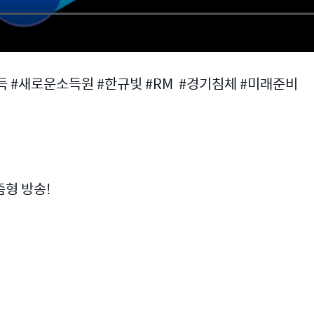
 #새로운소득원 #한규빛 #RM #경기침체 #미래준비
형 방송!