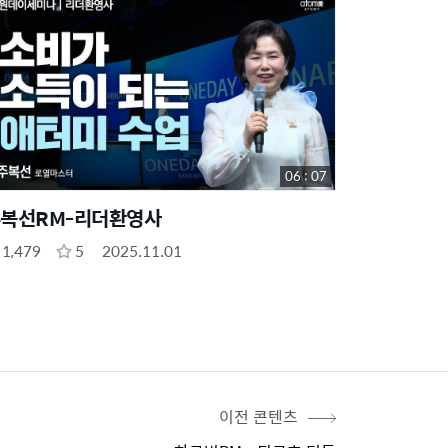
06 : 07
복선RM-리더환영사
1,479
5
2025.11.01
이전 콘텐츠