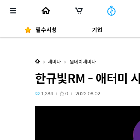
필수시청
기업
한규빛RM - 애터미 시스템 소득
경영자 메세지
292
세미나
원데이세미나
한규빛RM - 애터미 
1,284
0
2022.08.02
발행물