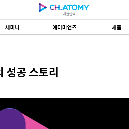
대한민국
세미나
애터미언즈
제품
토리
제품 자료
685
 성공 스토리