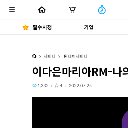
필수시청
기업
이다은마리아RM-나의 성공 스
경영자 메세지
292
세미나
원데이세미나
이다은마리아RM-나의
1,332
4
2022.07.25
발행물