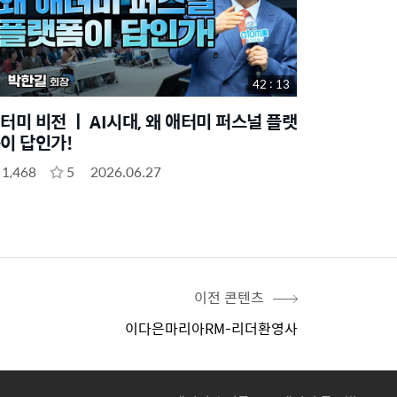
42 : 13
터미 비전 ㅣ AI시대, 왜 애터미 퍼스널 플랫
이 답인가!
1,468
5
2026.06.27
이전 콘텐츠
이다은마리아RM-리더환영사