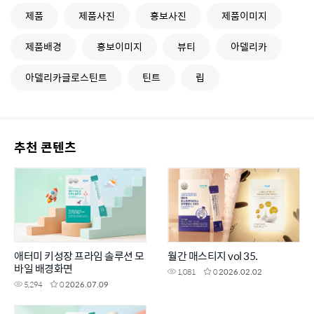
제품
제품사진
홍보사진
제품이미지
제품배경
홍보이미지
뷰티
아델리카
아델리카글로스틴트
틴트
립
추천 콘텐츠
애터미 키성장 프라임 솔루션 모
월간 매스티지 vol 35.
바일 배경화면
1,081
0
2026.02.02
5,294
0
2026.07.09