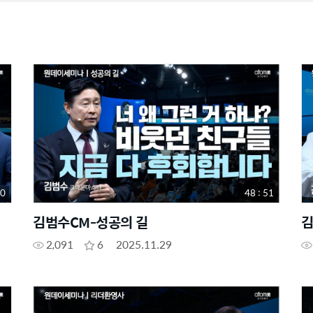
00
48 : 51
김범수CM-성공의 길
김
2,091
6
2025.11.29