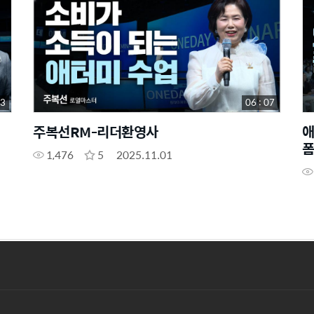
43
06 : 07
주복선RM-리더환영사
애
폼
1,476
5
2025.11.01