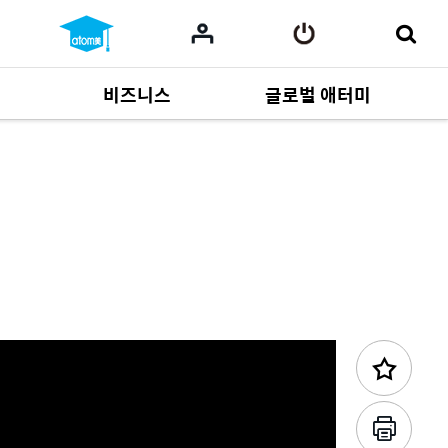
비즈니스
글로벌 애터미
사업 자료
165
Multi-language
551