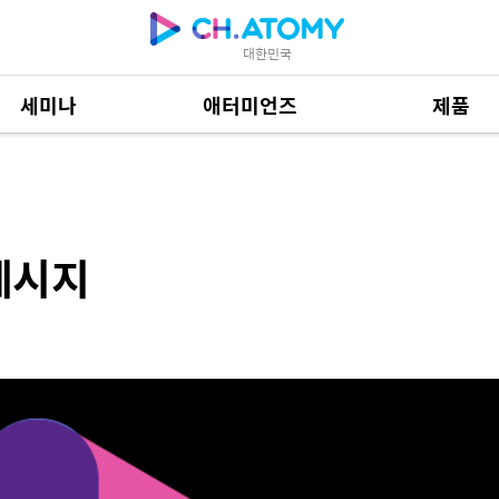
대한민국
세미나
애터미언즈
제품
제품 자료
684
메시지