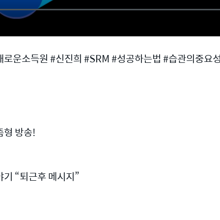
새로운소득원 #신진희 #SRM #성공하는법 #습관의중요
형 방송!
야기 “퇴근후 메시지”