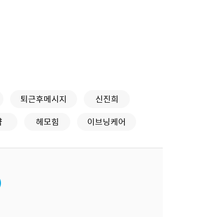
퇴근후메시지
신진희
약
헤모힘
이브닝케어