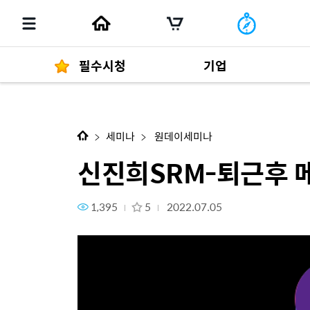
필수시청
기업
신진희SRM-퇴근후 메시지
경영자 메세지
292
세미나
원데이세미나
신진희SRM-퇴근후 
1,395
5
2022.07.05
발행물