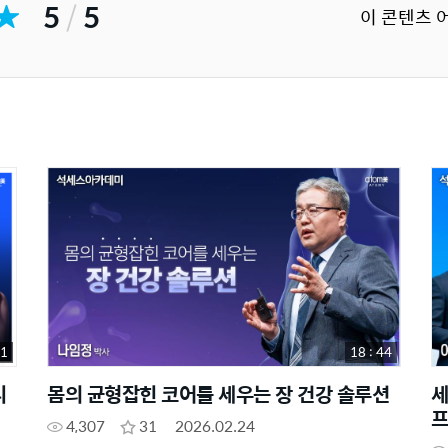
5
/
5
이 콘텐츠 
51
18 : 44
디
몸의 균형잡힌 코어를 세우는 장 건강 솔루션
세
프
4,307
31
2026.02.24