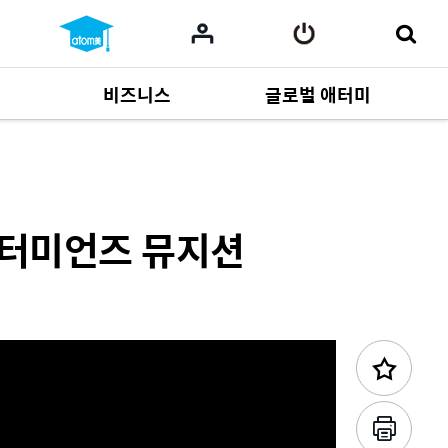
비즈니스
글로벌 애터미
이전 콘텐츠
사업 자료
165
Multi-language
551
애터미언즈 뮤지션