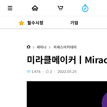
필수시청
기업
다음 콘텐츠
미라클메이커ㅣMiracle Mak
경영자 메세지
292
세미나
석세스아카데미
미라클메이커ㅣMirac
1,476
2
2022.05.25
발행물