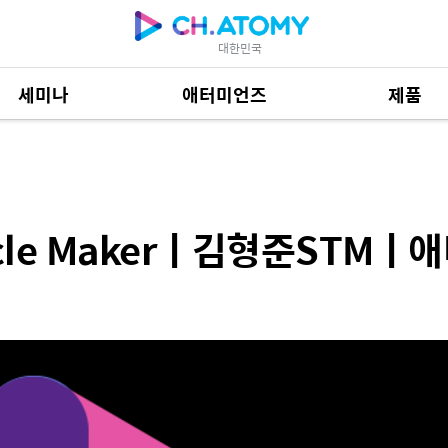
대한민국
세미나
애터미언즈
제품
erㅣ김형준STMㅣ애터미언즈 뮤지션
제품 자료
685
le Makerㅣ김형준STMㅣ