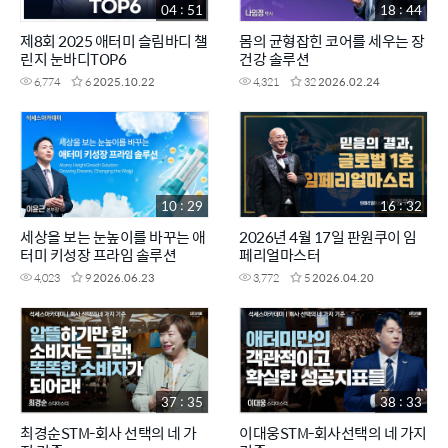
04 : 51
18 : 44
제8회 2025 애터미 슬림바디 챌
몸의 균형잡힌 코어를 세우는 장
린지 눈바디TOP6
건강 솔루션
6,774
6
2025.10.22
4,321
32
2026.02.24
10 : 29
16 : 32
세상을 보는 눈높이를 바꾸는 애
2026년 4월 17일 판원쿠이 임
터미 키성장 프라임 솔루션
페리얼마스터
4,023
9
2026.06.23
3,772
5
2026.04.20
37 : 35
38 : 33
최경순STM-회사 선택의 네 가
이대웅STM-회사선택의 네 가지