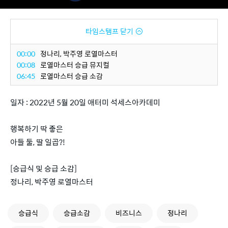
타임스탬프 닫기
00:00
정나리, 박주영 로열마스터
00:08
로열마스터 승급 뮤지컬
06:45
로열마스터 승급 소감
일자 : 2022년 5월 20일 애터미 석세스아카데미
행복하기 딱 좋은
아들 둘, 딸 일곱?!
[승급식 및 승급 소감]
정나리, 박주영 로열마스터
승급식
승급소감
비즈니스
정나리