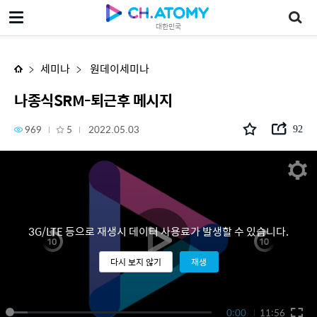
나종식SRM-퇴근후 메시지
대한민국
세미나
원데이세미나
나종식SRM-퇴근후 메시지
969
5
2022.05.03
92
3G/LTE 등으로 재생시 데이터 사용료가 발생할 수 있습니다.
다시 보지 않기
재생
0:00
11:56