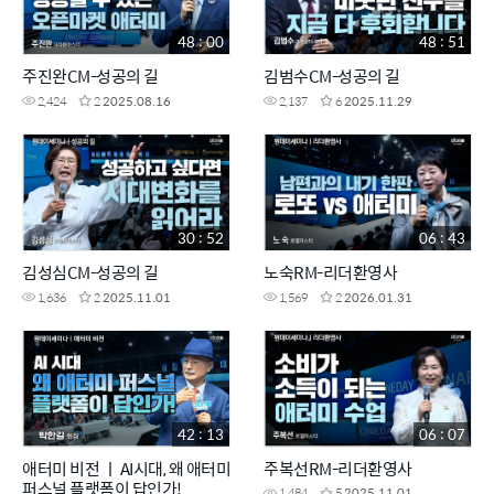
48 : 00
48 : 51
주진완CM-성공의 길
김범수CM-성공의 길
2,424
2
2025.08.16
2,137
6
2025.11.29
30 : 52
06 : 43
김성심CM-성공의 길
노숙RM-리더환영사
1,636
2
2025.11.01
1,569
2
2026.01.31
42 : 13
06 : 07
애터미 비전 ㅣ AI시대, 왜 애터미
주복선RM-리더환영사
퍼스널 플랫폼이 답인가!
1,484
5
2025.11.01