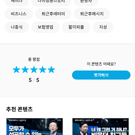
세미나
나의성공스토리
환영사
비즈니스
퇴근후애터미
퇴근후메시지
나종식
보험영업
팔이피플
지성
총 평점
이 콘텐츠 어때요?
평가하기
5
/
5
추천 콘텐츠