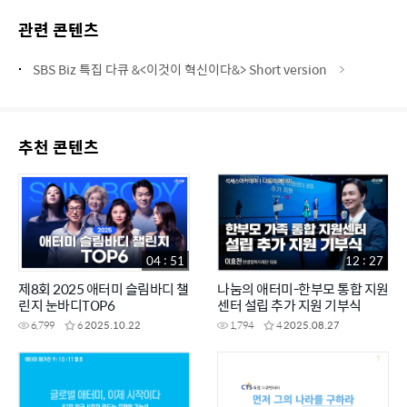
관련 콘텐츠
SBS Biz 특집 다큐 &<이것이 혁신이다&> Short version
추천 콘텐츠
04 : 51
12 : 27
제8회 2025 애터미 슬림바디 챌
나눔의 애터미-한부모 통합 지원
린지 눈바디TOP6
센터 설립 추가 지원 기부식
6,799
6
2025.10.22
1,794
4
2025.08.27