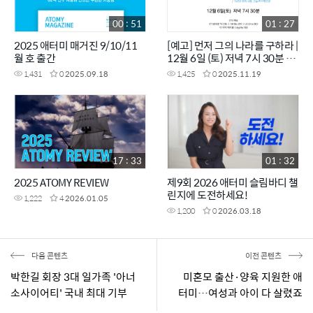
00 : 51
01 : 27
2025 애터미 매거진 9/10/11
[예고] 먼저 그의 나라를 구하라 |
월 호 출간
12월 6일 (토) 저녁 7시 30분 방
송 | 140년 전의 사랑, 오늘의 사
1,431
0
2025.09.18
1,425
0
2025.11.19
명으로 | CTS특집다큐
17 : 33
01 : 32
2025 ATOMY REVIEW
제9회 2026 애터미 슬림바디 챌
린지에 도전하세요!
1,222
4
2026.01.05
1,200
0
2026.03.18
다음 콘텐츠
이전 콘텐츠
박한길 회장 3대 일가족 '아너
미혼모 출산·양육 지원한 애
소사이어티' 국내 최대 기부
터미…여성과 아이 다 살렸죠
액 기록