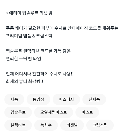
> 애터미 앱솔루트 리셋 밤
주름 케어가 필요한 피부에 수시로 안티에이징 코드를 채워주는
프리미엄 앰플 & 크림스틱
앱솔루트 셀랙티브 코드를 가득 담은
편리한 스틱 밤 타임
언제 어디서나 간편하게 수시로 사용!!
화제의 뷰티 최강템!!
제품
동영상
매스티지
신제품
앱솔루트
오일세럼미스트
미스트
셀랙티브
녹차수
리셋밤
크림스틱