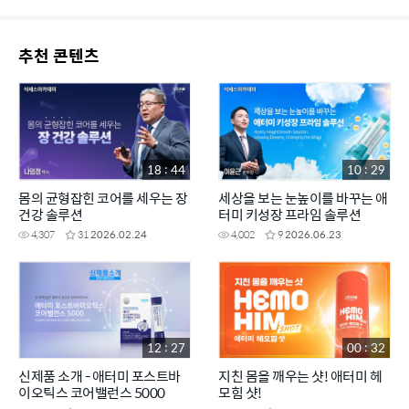
추천 콘텐츠
18 : 44
10 : 29
몸의 균형잡힌 코어를 세우는 장
세상을 보는 눈높이를 바꾸는 애
건강 솔루션
터미 키성장 프라임 솔루션
4,307
31
2026.02.24
4,002
9
2026.06.23
12 : 27
00 : 32
신제품 소개 - 애터미 포스트바
지친 몸을 깨우는 샷! 애터미 헤
이오틱스 코어밸런스 5000
모힘 샷!