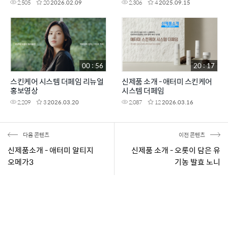
2,505
20
2026.02.09
2,306
4
2025.09.15
00 : 56
20 : 17
스킨케어 시스템 더페임 리뉴얼
신제품 소개 - 애터미 스킨케어
홍보영상
시스템 더페임
2,209
3
2026.03.20
2,087
12
2026.03.16
다음 콘텐츠
이전 콘텐츠
신제품소개 - 애터미 알티지
신제품 소개 - 오롯이 담은 유
오메가3
기농 발효 노니