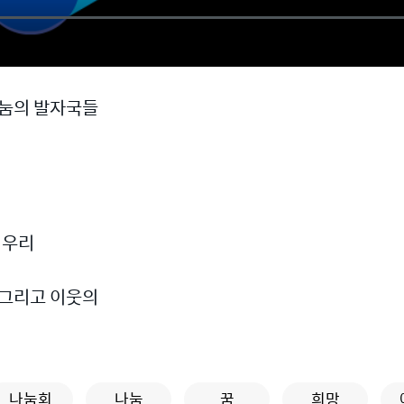
나눔의 발자국들
 우리
 그리고 이웃의
나눔회
나눔
꿈
희망