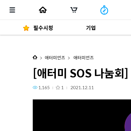
필수시청
기업
다음 콘텐츠
[애터미 SOS 나눔회] 세상을 바
경영자 메세지
292
애터미언즈
애터미언즈
[애터미 SOS 나눔회
1,165
1
2021.12.11
발행물