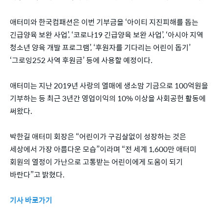
애터미와 한국컴패션은 이번 기부금을 ‘아이티 지진피해를 돕는
긴급양육 보완 사업’, ‘코로나19 긴급양육 보완 사업’, ‘아시아 지역
청소년 양육 개발 프로그램’, ‘후원자를 기다리는 어린이 돕기’
‘그로잉252 사역 후원금’ 등에 사용할 예정이다.
애터미는 지난 2019년 사랑의 열매에 생소맘 기금으로 100억원을
기부하는 등 최근 3년간 영업이익의 10% 이상을 사회공헌 활동에
써왔다.
박한길 애터미 회장은 “어린이가 구김살없이 성장하는 것은
세상에서 가장 아름다운 모습”이라며 “전 세계 1,600만 애터미
회원의 열정이 가난으로 고통받는 어린이에게 도움이 되기
바란다”고 밝혔다.
기사 바로가기