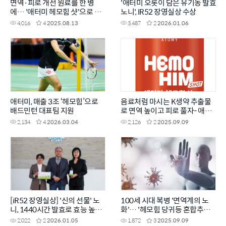
면역·피로 개선 원료를 한 병
'애터미 오롯이 담은 유기농 발효
에… '애터미 헤모힘 샷'으로 활
노니', IR52 장영실상 수상
력 UP!
4,016
4
2025.08.13
3,487
2
2026.01.06
애터미, 매출 3조 ‘헤모힘’으로
음료처럼 마시는 K생약 추출물
배드민턴 대표팀 지원
로 면역 높이고 피로 풀자- 애터
미 헤모힘 샷
2,134
4
2026.03.04
2,126
2
2025.09.09
[iR52 장영실상] '신의 선물' 노
100세 시대 복병 '면역계의 노
니, 1440시간 발효로 효능 높였
화'… '헤모힘 당귀등 혼합추출
다
물'로 미리 관리하세요
2,022
2
2026.01.05
1,872
3
2025.09.09