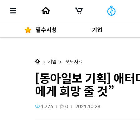
필수시청
기업
[동아일보 기획] 애터미, 한국컴패
경영자 메세지
292
기업
보도자료
[동아일보 기획] 애터
에게 희망 줄 것”
발행물
1,776
0
2021.10.28