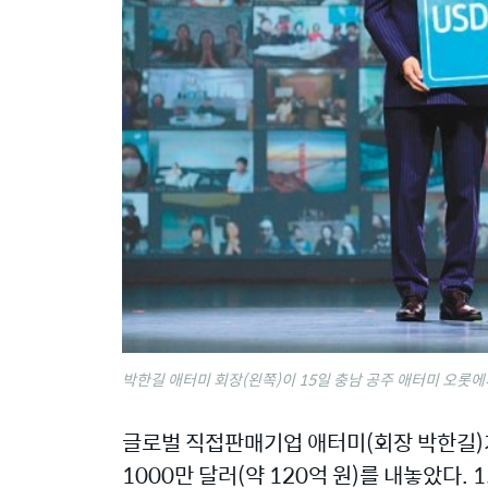
박한길 애터미 회장(왼쪽)이 15일 충남 공주 애터미 오롯에
글로벌 직접판매기업 애터미(회장 박한길)
1000만 달러(약 120억 원)를 내놓았다