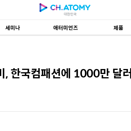
대한민국
세미나
애터미언즈
제품
션에 1000만 달러 기부… “세계 어린이에게 희망 줄 것”
제품 자료
684
미, 한국컴패션에 1000만 달