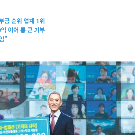
부금 순위 업계 1위
0억 이어 통 큰 기부
임”