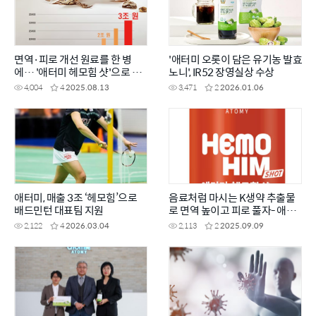
면역·피로 개선 원료를 한 병
'애터미 오롯이 담은 유기농 발효
에… '애터미 헤모힘 샷'으로 활
노니', IR52 장영실상 수상
력 UP!
4,004
4
2025.08.13
3,471
2
2026.01.06
애터미, 매출 3조 ‘헤모힘’으로
음료처럼 마시는 K생약 추출물
배드민턴 대표팀 지원
로 면역 높이고 피로 풀자- 애터
미 헤모힘 샷
2,122
4
2026.03.04
2,113
2
2025.09.09