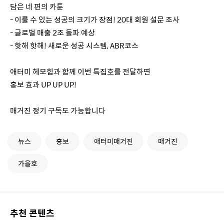
담은 네 편의 카툰
- 이룰 수 있는 성공의 크기가 장점! 20대 회원 설문 조사
- 글로벌 매출 2조 돌파 예상
- 핫해 핫해! 새로운 성공 시스템, ABR코스
애터미 헤모힘과 함께 이번 특집호를 전달하면
홍보 효과 UP UP UP!
매거진 정기 구독도 가능합니다
뉴스
홍보
애터미매거진
매거진
가을호
추천 콘텐츠