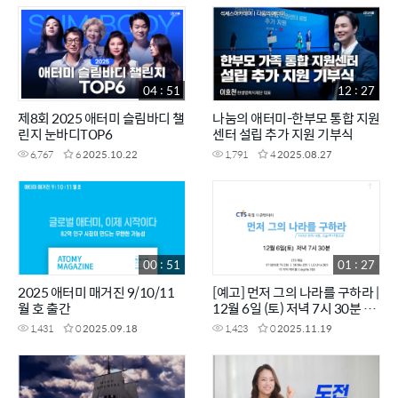
04 : 51
12 : 27
제8회 2025 애터미 슬림바디 챌
나눔의 애터미-한부모 통합 지원
린지 눈바디TOP6
센터 설립 추가 지원 기부식
6,767
6
2025.10.22
1,791
4
2025.08.27
00 : 51
01 : 27
2025 애터미 매거진 9/10/11
[예고] 먼저 그의 나라를 구하라 |
월 호 출간
12월 6일 (토) 저녁 7시 30분 방
송 | 140년 전의 사랑, 오늘의 사
1,431
0
2025.09.18
1,423
0
2025.11.19
명으로 | CTS특집다큐