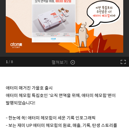
펼쳐보기
1
/
8
애터미 매거진 가을호 출시
애터미 헤모힘 특집호인 '오직 면역을 위해, 애터미 헤모힘'편이
발행되었습니다!
- 한눈에 쏙! 애터미 헤모힘이 세운 기록 인포그래픽
- 보는 재미 UP 애터미 헤모힘의 원료, 매출, 기록, 탄생 스토리를