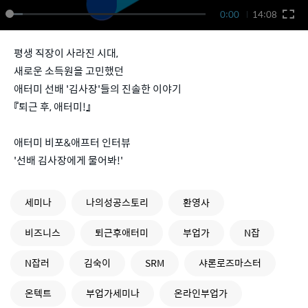
0:00
14:08
평생 직장이 사라진 시대,
새로운 소득원을 고민했던
애터미 선배 '김사장'들의 진솔한 이야기
『퇴근 후, 애터미!』
애터미 비포&애프터 인터뷰
'선배 김사장에게 물어봐!'
세미나
나의성공스토리
환영사
비즈니스
퇴근후애터미
부업가
N잡
N잡러
김숙이
SRM
샤론로즈마스터
온텍트
부업가세미나
온라인부업가