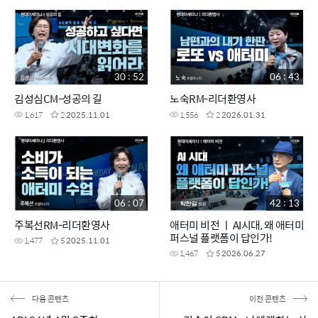
30 : 52
06 : 43
김성심CM-성공의 길
노숙RM-리더환영사
1,617
2
2025.11.01
1,556
2
2026.01.31
06 : 07
42 : 13
주복선RM-리더환영사
애터미 비전 ㅣ AI시대, 왜 애터미
퍼스널 플랫폼이 답인가!
1,477
5
2025.11.01
1,467
5
2026.06.27
다음 콘텐츠
이전 콘텐츠