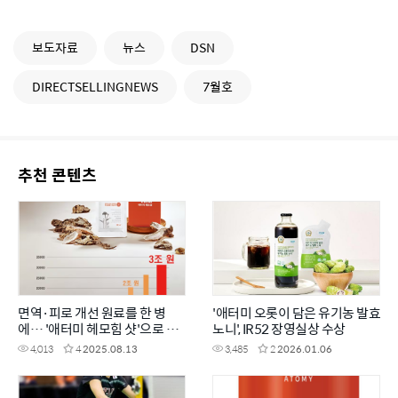
보도자료
뉴스
DSN
DIRECTSELLINGNEWS
7월호
추천 콘텐츠
면역·피로 개선 원료를 한 병
'애터미 오롯이 담은 유기농 발효
에… '애터미 헤모힘 샷'으로 활
노니', IR52 장영실상 수상
력 UP!
4,013
4
2025.08.13
3,485
2
2026.01.06