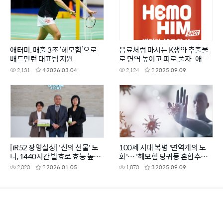
애터미, 매출 3조 ‘헤모힘’으로
음료처럼 마시는 K생약 추출물
배드민턴 대표팀 지원
로 면역 높이고 피로 풀자- 애터
미 헤모힘 샷
2,131
4
2026.03.04
2,124
2
2025.09.09
[iR52 장영실상] '신의 선물' 노
100세 시대 복병 '면역계의 노
니, 1440시간 발효로 효능 높였
화'… '헤모힘 당귀등 혼합추출
다
물'로 미리 관리하세요
2,020
2
2026.01.05
1,870
3
2025.09.09