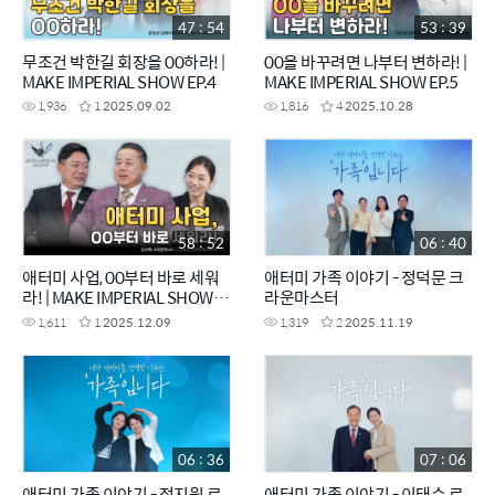
47 : 54
53 : 39
무조건 박한길 회장을 00하라! |
00을 바꾸려면 나부터 변하라! |
MAKE IMPERIAL SHOW EP.4
MAKE IMPERIAL SHOW EP.5
1,936
1
2025.09.02
1,816
4
2025.10.28
58 : 52
06 : 40
애터미 사업, 00부터 바로 세워
애터미 가족 이야기 - 정덕문 크
라! | MAKE IMPERIAL SHOW
라운마스터
EP.6
1,611
1
2025.12.09
1,319
2
2025.11.19
06 : 36
07 : 06
애터미 가족 이야기 - 정지원 로
애터미 가족 이야기 - 이태수 로