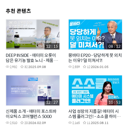
추천 콘텐츠
12 : 15
08 : 12
DEEP INSIDE - 애터미 오롯이
몽바타 EP20 - 당당하게 못 외치
담은 유기농 발효 노니 - 제품 개
는 이유? 덜 미쳐서?!
발자에게 직접 듣는 제품 이야기
2,932
32
2025.09.08
2,559
12
2026.01.05
12 : 27
10 : 53
신제품 소개 - 애터미 포스트바
사업 성장의 지름길! 애터미 시
이오틱스 코어밸런스 5000
스템 플러그인! - 소소클 하이라
이트 맛보기
2,510
20
2026.02.09
2,165
11
2025.08.11