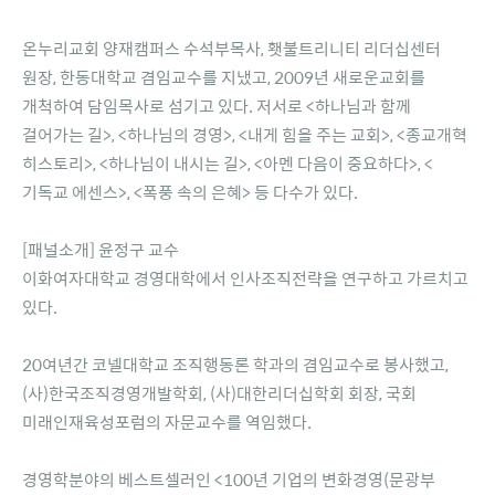
온누리교회 양재캠퍼스 수석부목사, 횃불트리니티 리더십센터
원장, 한동대학교 겸임교수를 지냈고, 2009년 새로운교회를
개척하여 담임목사로 섬기고 있다. 저서로 <하나님과 함께
걸어가는 길>, <하나님의 경영>, <내게 힘을 주는 교회>, <종교개혁
히스토리>, <하나님이 내시는 길>, <아멘 다음이 중요하다>, <
기독교 에센스>, <폭풍 속의 은혜> 등 다수가 있다.
[패널소개] 윤정구 교수
이화여자대학교 경영대학에서 인사조직전략을 연구하고 가르치고
있다.
20여년간 코넬대학교 조직행동론 학과의 겸임교수로 봉사했고,
(사)한국조직경영개발학회, (사)대한리더십학회 회장, 국회
미래인재육성포럼의 자문교수를 역임했다.
경영학분야의 베스트셀러인 <100년 기업의 변화경영(문광부