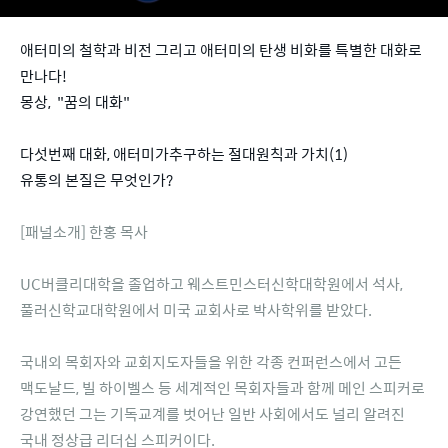
애터미의 철학과 비전 그리고 애터미의 탄생 비화를 특별한 대화로
만나다!
몽상, "꿈의 대화"
다섯번째 대화, 애터미가추구하는 절대원칙과 가치(1)
유통의 본질은 무엇인가?
[패널소개] 한홍 목사
UC버클리대학을 졸업하고 웨스트민스터신학대학원에서 석사,
풀러신학교대학원에서 미국 교회사로 박사학위를 받았다.
국내외 목회자와 교회지도자들을 위한 각종 컨퍼런스에서 고든
맥도날드, 빌 하이벨스 등 세계적인 목회자들과 함께 메인 스피커로
강연했던 그는 기독교계를 벗어난 일반 사회에서도 널리 알려진
국내 정상급 리더십 스피커이다.