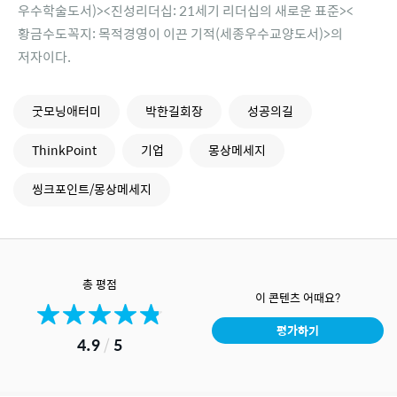
우수학술도서)><진성리더십: 21세기 리더십의 새로운 표준><
황금수도꼭지: 목적경영이 이끈 기적(세종우수교양도서)>의
저자이다.
굿모닝애터미
박한길회장
성공의길
ThinkPoint
기업
몽상메세지
씽크포인트/몽상메세지
총 평점
이 콘텐츠 어때요?
평가하기
4.9
/
5