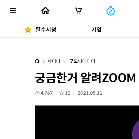
필수시청
기업
궁금한거 알려ZOOM Ep.1 조직
경영자 메세지
292
세미나
굿모닝애터미
궁금한거 알려ZOOM 
4,767
12
2021.05.11
발행물