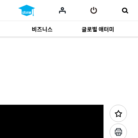
비즈니스
글로벌 애터미
사업 자료
165
Multi-language
551