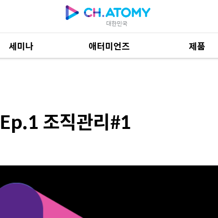
대한민국
세미나
애터미언즈
제품
관리#1
제품 자료
685
Ep.1 조직관리#1