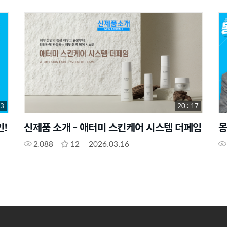
53
20 : 17
인!
신제품 소개 - 애터미 스킨케어 시스템 더페임
몽
2,088
12
2026.03.16