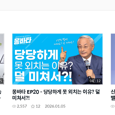
15
08 : 12
농
몽바타 EP20 - 당당하게 못 외치는 이유? 덜
신
품
미쳐서?!
밸
2,557
12
2026.01.05