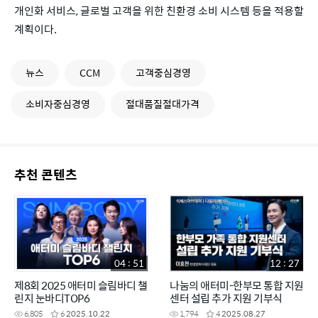
개인화 서비스, 글로벌 고객을 위한 친환경 소비 시스템 등을 적용할
계획이다.
뉴스
CCM
고객중심경영
소비자중심경영
절대품질절대가격
추천 콘텐츠
04 : 51
12 : 27
제8회 2025 애터미 슬림바디 챌
나눔의 애터미-한부모 통합 지원
린지 눈바디TOP6
센터 설립 추가 지원 기부식
6,805
6
2025.10.22
1,794
4
2025.08.27