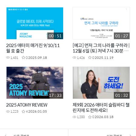
00 : 51
01 : 27
2025 애터미 매거진 9/10/11
[예고] 먼저 그의 나라를 구하라 |
월 호 출간
12월 6일 (토) 저녁 7시 30분 방
송 | 140년 전의 사랑, 오늘의 사
1,431
0
2025.09.18
1,426
0
2025.11.19
명으로 | CTS특집다큐
17 : 33
01 : 32
2025 ATOMY REVIEW
제9회 2026 애터미 슬림바디 챌
린지에 도전하세요!
1,223
4
2026.01.05
1,200
0
2026.03.18