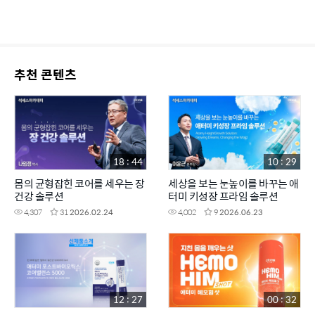
추천 콘텐츠
18 : 44
10 : 29
몸의 균형잡힌 코어를 세우는 장
세상을 보는 눈높이를 바꾸는 애
건강 솔루션
터미 키성장 프라임 솔루션
4,307
31
2026.02.24
4,002
9
2026.06.23
12 : 27
00 : 32