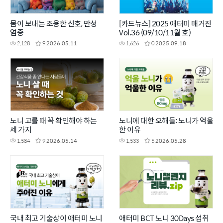
몸이 보내는 조용한 신호, 만성
[카드뉴스] 2025 애터미 매거진
염증
Vol.36 (09/10/11월 호)
2,128
9
2026.05.11
1,626
0
2025.09.18
노니 고를 때 꼭 확인해야 하는
노니에 대한 오해들: 노니가 억울
세 가지
한 이유
1,584
9
2026.05.14
1,533
5
2026.05.28
국내 최고 기술상이 애터미 노니
애터미 BCT 노니 30Days 섭취