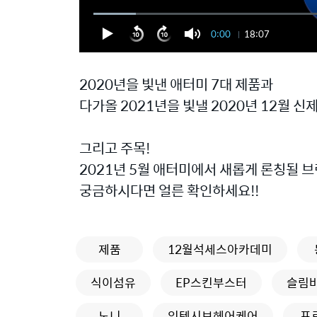
0:00
18:07
2020년을 빛낸 애터미 7대 제품과
다가올 2021년을 빛낼 2020년 12월 
그리고 주목!
2021년 5월 애터미에서 새롭게 론칭될 브
궁금하시다면 얼른 확인하세요!!
제품
12월석세스아카데미
식이섬유
EP스킨부스터
슬림바
노니
인텐시브헤어케어
프