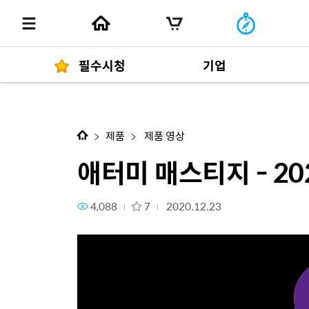
필수시청
기업
애터미 매스티지 - 2020년을 빛
경영자 메세지
292
제품
제품 영상
애터미 매스티지 - 2
4,088
7
2020.12.23
발행물