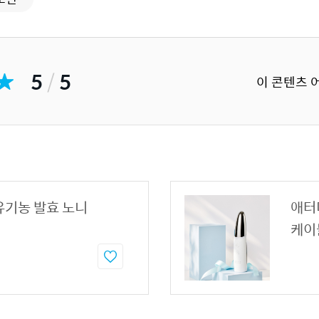
5
/
5
이 콘텐츠 
유기농 발효 노니
애터미
케이