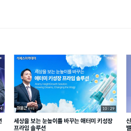
44
10 : 29
션
세상을 보는 눈높이를 바꾸는 애터미 키성장
신
프라임 솔루션
밸