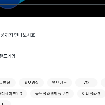
신제품까지 만나보시죠!
랜드가?!
동영상
홍보영상
영브랜드
7대
디쉐이크2.0
골드콜라겐앰플쿠션
이너콜라겐
로틴