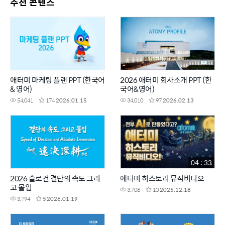
추천 콘텐츠
애터미 마케팅 플랜 PPT (한국어
2026 애터미 회사소개 PPT (한
& 영어)
국어&영어)
54,041
174
2026.01.15
34,010
97
2026.02.13
04 : 33
2026 슬로건 결단의 속도 그리
애터미 히스토리 뮤직비디오
고 몰입
3,708
10
2025.12.18
3,794
5
2026.01.19