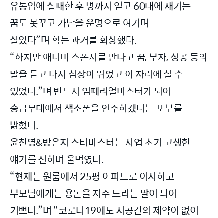
유통업에 실패한 후 병까지 얻고 60대에 재기는
꿈도 못꾸고 가난을 운명으로 여기며
살았다”며 힘든 과거를 회상했다.
“하지만 애터미 스폰서를 만나고 꿈, 부자, 성공 등의
말을 듣고 다시 심장이 뛰었고 이 자리에 설 수
있었다.”며 반드시 임페리얼마스터가 되어
승급무대에서 색소폰을 연주하겠다는 포부를
밝혔다.
윤찬영&방은지 스타마스터는 사업 초기 고생한
얘기를 전하며 울먹였다.
“현재는 원룸에서 25평 아파트로 이사하고
부모님에게는 용돈을 자주 드리는 딸이 되어
기쁘다.”며 “코로나19에도 시공간의 제약이 없이