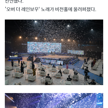
선언했다.
’오버 더 레인보우‘ 노래가 비전홀에 울려퍼졌다.