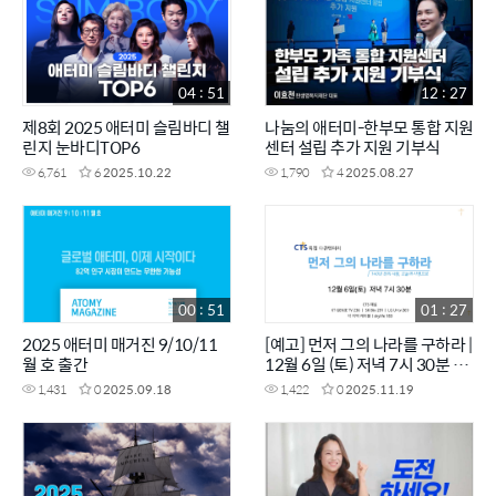
04 : 51
12 : 27
제8회 2025 애터미 슬림바디 챌
나눔의 애터미-한부모 통합 지원
린지 눈바디TOP6
센터 설립 추가 지원 기부식
6,761
6
2025.10.22
1,790
4
2025.08.27
00 : 51
01 : 27
2025 애터미 매거진 9/10/11
[예고] 먼저 그의 나라를 구하라 |
월 호 출간
12월 6일 (토) 저녁 7시 30분 방
송 | 140년 전의 사랑, 오늘의 사
1,431
0
2025.09.18
1,422
0
2025.11.19
명으로 | CTS특집다큐