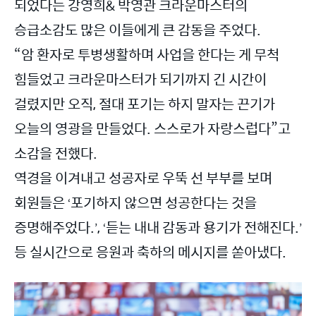
되었다는 강영희& 박영관 크라운마스터의
승급소감도 많은 이들에게 큰 감동을 주었다.
“암 환자로 투병생활하며 사업을 한다는 게 무척
힘들었고 크라운마스터가 되기까지 긴 시간이
걸렸지만 오직, 절대 포기는 하지 말자는 끈기가
오늘의 영광을 만들었다. 스스로가 자랑스럽다”고
소감을 전했다.
역경을 이겨내고 성공자로 우뚝 선 부부를 보며
회원들은
포기하지 않으면 성공한다는 것을
‘
증명해주었다.
,
듣는 내내 감동과 용기가 전해진다.
’
‘
’
등 실시간으로 응원과 축하의 메시지를 쏟아냈다.