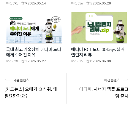
1,591
9
2026.05.14
1,556
5
2026.05.28
국내 최고 기술상이 애터미 노니
애터미 BCT 노니 30Days 섭취
에게 주어진 이유
챌린지 리뷰
1,328
1
2026.05.27
1,315
0
2026.06.08
다음 콘텐츠
이전 콘텐츠
[카드뉴스] 오메가-3 섭취, 왜
애터미, 시너지 앰플 프로그
필요한가요?
램 출시