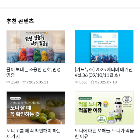
추천 콘텐츠
몸이 보내는 조용한 신호, 만성
[카드뉴스] 2025 애터미 매거진
염증
Vol.36 (09/10/11월 호)
2,140
9
2026.05.11
1,628
0
2025.09.18
노니 고를 때 꼭 확인해야 하는
노니에 대한 오해들: 노니가 억울
세 가지
한 이유