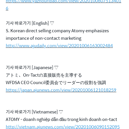
https://www.yazhouribao.com/view/2020100607513401
6
기사 바로가기 [English] ▽
S. Korean direct selling company Atomy emphasizes
importance of non-contact marketing
http://www.ajudaily.com/view/20201006163002484
기사 바로가기 [Japanese] ▽
アトミ、On-Tactの直接販売を主導する
WFDSA CEO Council委員会でリーダーの役割を強調
https://japan.ajunews.com/view/20201006121018259
기사 바로가기 [Vietnamese] ▽
ATOMY - doanh nghiệp dẫn đầu trong kinh doanh on-tact
http://vietnam.ajunews.com/view/20201006090152095