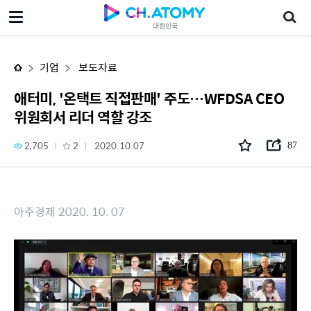
애터미, '온택트 직접판매' 주도…WFDSA CEO 위원회서 리더 역할 강조
대한민국
기업
보도자료
애터미, '온택트 직접판매' 주도…WFDSA CEO
위원회서 리더 역할 강조
2,705
2
2020.10.07
87
아주경제 2020. 10. 07