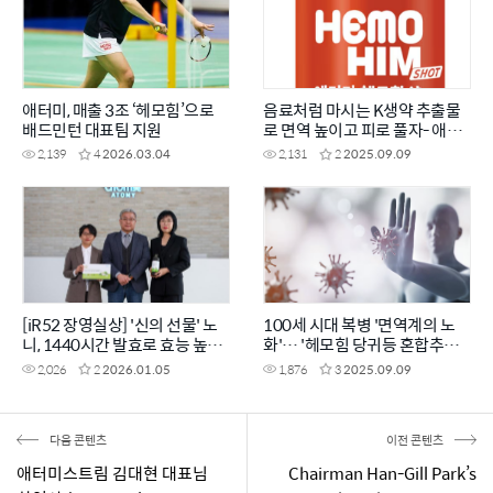
애터미, 매출 3조 ‘헤모힘’으로
음료처럼 마시는 K생약 추출물
배드민턴 대표팀 지원
로 면역 높이고 피로 풀자- 애터
미 헤모힘 샷
2,139
4
2026.03.04
2,131
2
2025.09.09
[iR52 장영실상] '신의 선물' 노
100세 시대 복병 '면역계의 노
니, 1440시간 발효로 효능 높였
화'… '헤모힘 당귀등 혼합추출
다
물'로 미리 관리하세요
2,026
2
2026.01.05
1,876
3
2025.09.09
다음 콘텐츠
이전 콘텐츠
애터미스트림 김대현 대표님
Chairman Han-Gill Park’s