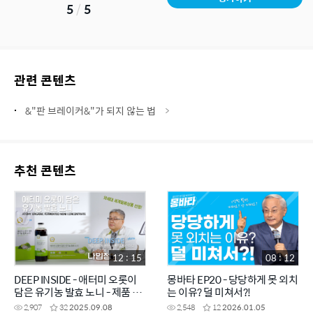
5
/
5
관련 콘텐츠
&"판 브레이커&"가 되지 않는 법
추천 콘텐츠
12 : 15
08 : 12
DEEP INSIDE - 애터미 오롯이
몽바타 EP20 - 당당하게 못 외치
담은 유기농 발효 노니 - 제품 개
는 이유? 덜 미쳐서?!
발자에게 직접 듣는 제품 이야기
2,907
32
2025.09.08
2,548
12
2026.01.05