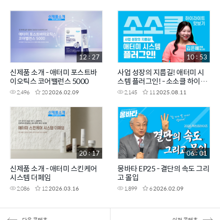
12 : 27
10 : 53
신제품 소개 - 애터미 포스트바
사업 성장의 지름길! 애터미 시
이오틱스 코어밸런스 5000
스템 플러그인! - 소소클 하이라
이트 맛보기
2,496
20
2026.02.09
2,145
11
2025.08.11
20 : 17
06 : 01
신제품 소개 - 애터미 스킨케어
몽바타 EP25 - 결단의 속도 그리
시스템 더페임
고 몰입
2,086
12
2026.03.16
1,899
6
2026.02.09
다음 콘텐츠
이전 콘텐츠