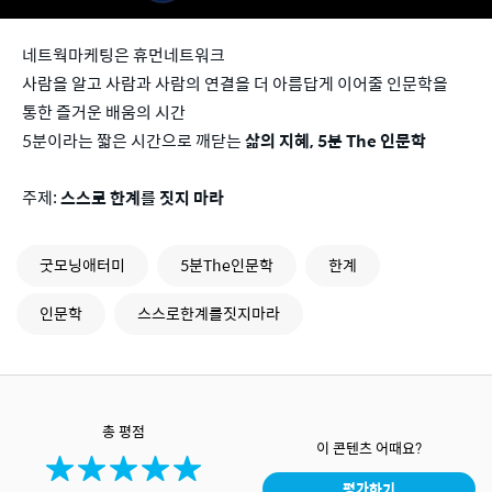
네트웍마케팅은 휴먼네트워크
사람을 알고 사람과 사람의 연결을 더 아름답게 이어줄 인문학을
통한 즐거운 배움의 시간
5분이라는 짧은 시간으로 깨닫는
삶의 지혜, 5분 The 인문학
주제:
스스로 한계를 짓지 마라
굿모닝애터미
5분The인문학
한계
인문학
스스로한계를짓지마라
총 평점
이 콘텐츠 어때요?
평가하기