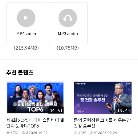
MP4 video
MP3 audio
(215.94MB)
(10.75MB)
추천 콘텐츠
04 : 51
18 : 44
제8회 2025 애터미 슬림바디 챌
몸의 균형잡힌 코어를 세우는 장
린지 눈바디TOP6
건강 솔루션
6,732
6
2025.10.22
4,269
30
2026.02.24