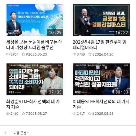
10 : 29
16 : 32
세상을 보는 눈높이를 바꾸는 애
2026년 4월 17일 판원쿠이 임
터미 키성장 프라임 솔루션
페리얼마스터
3,967
9
2026.06.23
3,758
5
2026.04.20
37 : 35
38 : 33
최경순STM-회사 선택의 네 가
이대웅STM-회사선택의 네 가지
지 기준
기준
2,460
7
2025.08.27
2,417
6
2025.08.26
다음 콘텐츠