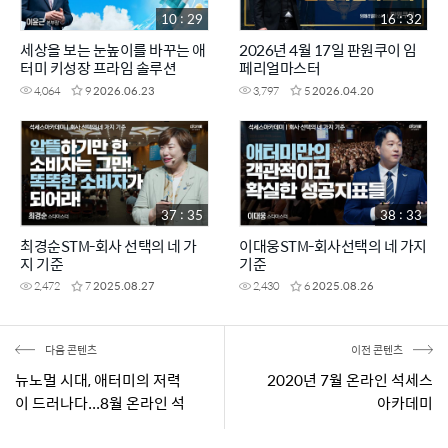
10 : 29
16 : 32
세상을 보는 눈높이를 바꾸는 애
2026년 4월 17일 판원쿠이 임
터미 키성장 프라임 솔루션
페리얼마스터
4,064
9
2026.06.23
3,797
5
2026.04.20
37 : 35
38 : 33
최경순STM-회사 선택의 네 가
이대웅STM-회사선택의 네 가지
지 기준
기준
2,472
7
2025.08.27
2,430
6
2025.08.26
다음 콘텐츠
이전 콘텐츠
뉴노멀 시대, 애터미의 저력
2020년 7월 온라인 석세스
이 드러나다...8월 온라인 석
아카데미
세스아카데미