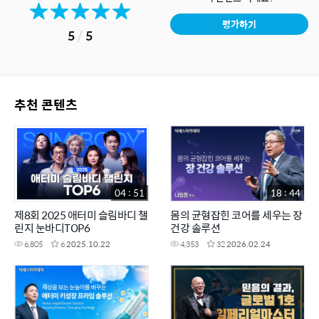
평가하기
5
/
5
추천 콘텐츠
04 : 51
18 : 44
제8회 2025 애터미 슬림바디 챌
몸의 균형잡힌 코어를 세우는 장
린지 눈바디TOP6
건강 솔루션
6,805
6
2025.10.22
4,353
32
2026.02.24