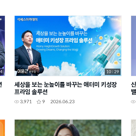
44
10 : 29
션
세상을 보는 눈높이를 바꾸는 애터미 키성장
신
프라임 솔루션
밸
3,971
9
2026.06.23