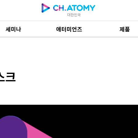
대한민국
세미나
애터미언즈
제품
제품 자료
684
스크