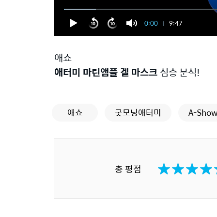
0:00
9:47
애쇼
애터미 마린앰플 겔 마스크
심층 분석!
애쇼
굿모닝애터미
A-Sho
총 평점