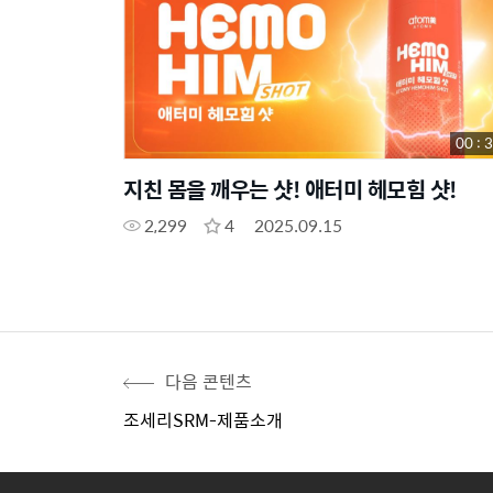
00 : 
지친 몸을 깨우는 샷! 애터미 헤모힘 샷!
2,299
4
2025.09.15
다음 콘텐츠
조세리SRM-제품소개