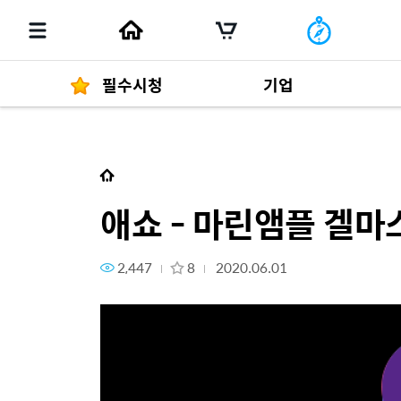
필수시청
기업
다음 콘텐츠
애쇼 - 마린앰플 겔마스크
경영자 메세지
292
애쇼 - 마린앰플 겔마
2,447
8
2020.06.01
발행물