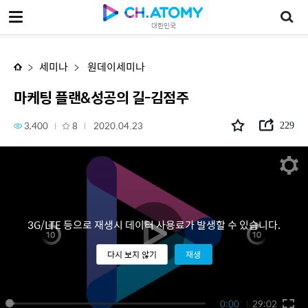
마케팅 플랜&성공의 길-김점주
대한민국
세미나
원데이세미나
마케팅 플랜&성공의 길-김점주
3,400
8
2020.04.23
229
3G/LTE 등으로 재생시 데이터 사용료가 발생할 수 있습니다.
다시 보지 않기
재생
0:00
29:02