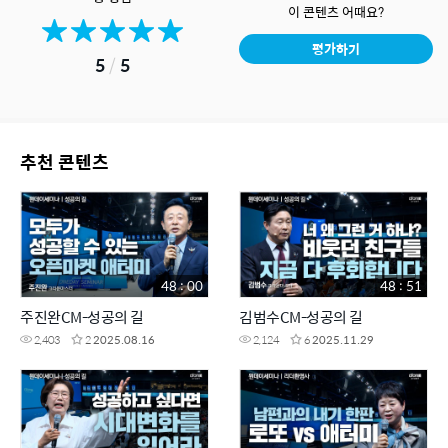
이 콘텐츠 어때요?
평가하기
5
/
5
추천 콘텐츠
48 : 00
48 : 51
주진완CM-성공의 길
김범수CM-성공의 길
2,403
2
2025.08.16
2,124
6
2025.11.29