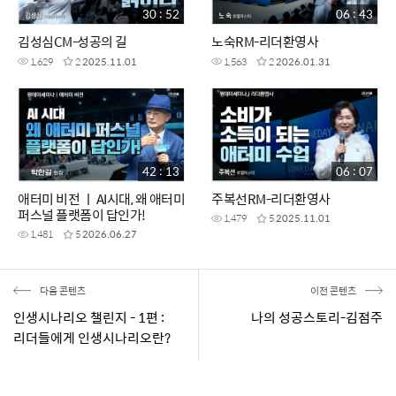
30 : 52
06 : 43
김성심CM-성공의 길
노숙RM-리더환영사
1,629
2
2025.11.01
1,563
2
2026.01.31
42 : 13
06 : 07
애터미 비전 ㅣ AI시대, 왜 애터미
주복선RM-리더환영사
퍼스널 플랫폼이 답인가!
1,479
5
2025.11.01
1,481
5
2026.06.27
다음 콘텐츠
이전 콘텐츠
인생시나리오 챌린지 - 1편 :
나의 성공스토리-김점주
리더들에게 인생시나리오란?
(5분모음집)