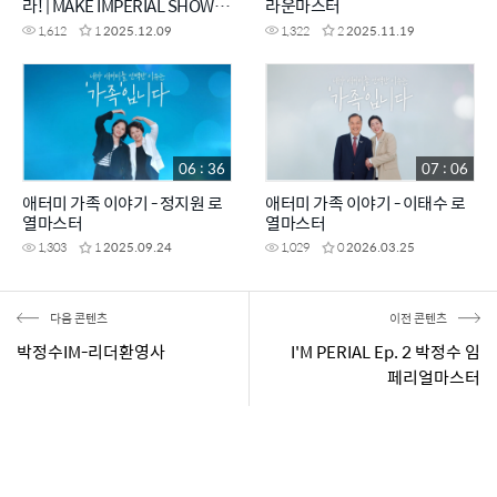
라! | MAKE IMPERIAL SHOW
라운마스터
EP.6
1,612
1
2025.12.09
1,322
2
2025.11.19
06 : 36
07 : 06
애터미 가족 이야기 - 정지원 로
애터미 가족 이야기 - 이태수 로
열마스터
열마스터
1,303
1
2025.09.24
1,029
0
2026.03.25
다음 콘텐츠
이전 콘텐츠
박정수IM-리더환영사
I'M PERIAL Ep. 2 박정수 임
페리얼마스터