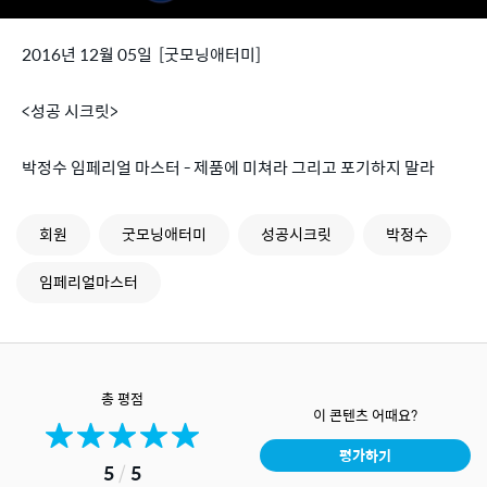
2016년 12월 05일 [굿모닝애터미]
<성공 시크릿>
박정수 임페리얼 마스터 - 제품에 미쳐라 그리고 포기하지 말라
회원
굿모닝애터미
성공시크릿
박정수
임페리얼마스터
총 평점
이 콘텐츠 어때요?
평가하기
5
/
5