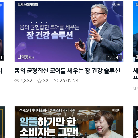
51
18 : 44
디
몸의 균형잡힌 코어를 세우는 장 건강 솔루션
세
프
4,332
32
2026.02.24