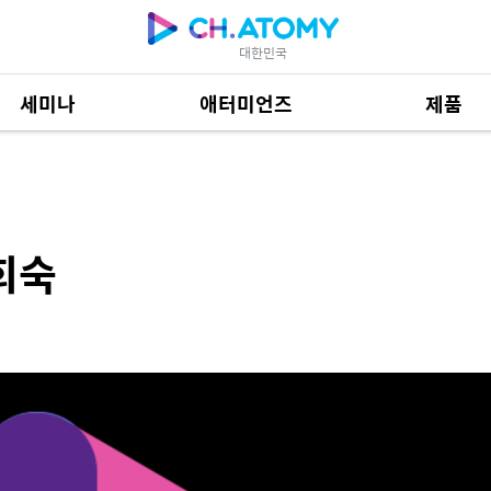
대한민국
세미나
애터미언즈
제품
제품 자료
685
희숙