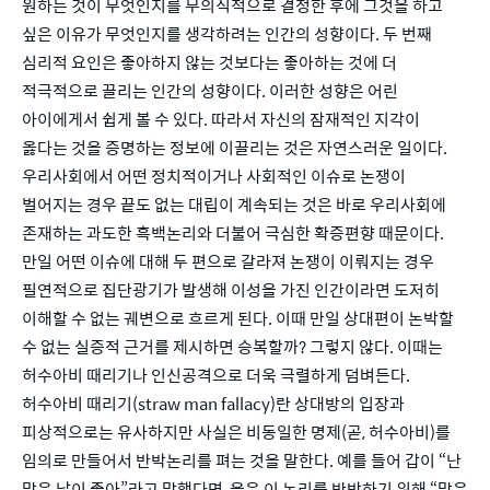
원하는 것이 무엇인지를 무의식적으로 결정한 후에 그것을 하고
싶은 이유가 무엇인지를 생각하려는 인간의 성향이다. 두 번째
심리적 요인은 좋아하지 않는 것보다는 좋아하는 것에 더
적극적으로 끌리는 인간의 성향이다. 이러한 성향은 어린
아이에게서 쉽게 볼 수 있다. 따라서 자신의 잠재적인 지각이
옳다는 것을 증명하는 정보에 이끌리는 것은 자연스러운 일이다.
우리사회에서 어떤 정치적이거나 사회적인 이슈로 논쟁이
벌어지는 경우 끝도 없는 대립이 계속되는 것은 바로 우리사회에
존재하는 과도한 흑백논리와 더불어 극심한 확증편향 때문이다.
만일 어떤 이슈에 대해 두 편으로 갈라져 논쟁이 이뤄지는 경우
필연적으로 집단광기가 발생해 이성을 가진 인간이라면 도저히
이해할 수 없는 궤변으로 흐르게 된다. 이때 만일 상대편이 논박할
수 없는 실증적 근거를 제시하면 승복할까? 그렇지 않다. 이때는
허수아비 때리기나 인신공격으로 더욱 극렬하게 덤벼든다.
허수아비 때리기(straw man fallacy)란 상대방의 입장과
피상적으로는 유사하지만 사실은 비동일한 명제(곧, 허수아비)를
임의로 만들어서 반박논리를 펴는 것을 말한다. 예를 들어 갑이 “난
맑은 날이 좋아”라고 말했다면, 을은 이 논리를 반박하기 위해 “맑은