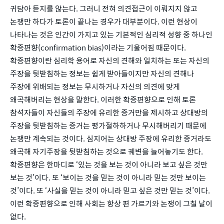
귀담아 듣지를 않는다. 그러니 전혀 의견접근이 이뤄지지 않고
논쟁만 하다가 토론이 끝나는 경우가 대부분이다. 이런 현상이
나타나는 것은 인간이 가지고 있는 기본적인 심리적 성향 중 하나인
확증편향(confirmation bias)이라는 기울어짐 때문이다.
확증편향이란 심리학 용어로 자신의 견해와 일치하는 또는 자신의
주장을 뒷받침하는 정보는 쉽게 받아들이지만 자신의 견해나
주장에 위배되는 정보는 무시하거나 자신의 의견에 맞게
왜곡해버리는 현상을 말한다. 이러한 확증편향으로 인해 토론
참석자들이 자신들의 주장에 유리한 증거만을 제시하고 상대방의
주장을 뒷받침하는 증거는 평가절하하거나 무시해버리기 때문에
논쟁만 계속되는 것이다. 심지어는 상대방 주장에 유리한 증거라도
왜곡해 자기주장을 뒷받침하는 것으로 궤변을 늘어놓기도 한다.
확증편향은 한마디로 ‘있는 것을 보는 것이 아니라 보고 싶은 것만
보는 것’이다. 또 ‘보이는 것을 믿는 것이 아니라 믿는 것만 보이는
것’이다. 또 ‘사실을 믿는 것이 아니라 믿고 싶은 것만 믿는 것’이다.
이런 확증편향으로 인해 사회는 항상 편 가르기와 논쟁이 그칠 날이
없다.