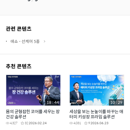
관련 콘텐츠
애쇼 - 선케어 5종
추천 콘텐츠
18 : 44
10 : 29
몸의 균형잡힌 코어를 세우는 장
세상을 보는 눈높이를 바꾸는 애
건강 솔루션
터미 키성장 프라임 솔루션
4,327
32
2026.02.24
4,031
9
2026.06.23