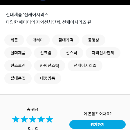
절대제품 '선케어시리즈'
다양한 애터미의 자외선차단제, 선케어시리즈 편
제품
애터미
절대가격
동영상
절대제품
선크림
선스틱
자외선차단제
선스크린
카밍선스팈
선케어시리즈
절대품질
대중명품
총 평점
이 콘텐츠 어때요?
평가하기
5
/
5