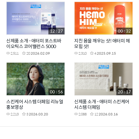
12 : 27
00 : 32
신제품 소개 - 애터미 포스트바
지친 몸을 깨우는 샷! 애터미 헤
이오틱스 코어밸런스 5000
모힘 샷!
2,511
20
2026.02.09
2,310
4
2025.09.15
00 : 56
20 : 17
스킨케어 시스템 더페임 리뉴얼
신제품 소개 - 애터미 스킨케어
홍보영상
시스템 더페임
2,213
3
2026.03.20
2,088
12
2026.03.16