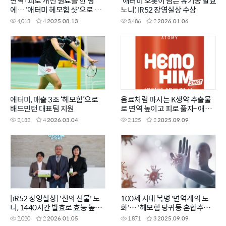
면역·피로 개선 원료를 한 병
'애터미 오롯이 담은 유기농 발효
에… '애터미 헤모힘 샷'으로 활
노니', IR52 장영실상 수상
력 UP!
4,013
4
2025.08.13
3,486
2
2026.01.06
애터미, 매출 3조 ‘헤모힘’으로
음료처럼 마시는 K생약 추출물
배드민턴 대표팀 지원
로 면역 높이고 피로 풀자- 애터
미 헤모힘 샷
2,132
4
2026.03.04
2,125
2
2025.09.09
[iR52 장영실상] '신의 선물' 노
100세 시대 복병 '면역계의 노
니, 1440시간 발효로 효능 높였
화'… '헤모힘 당귀등 혼합추출
다
물'로 미리 관리하세요
2,020
2
2026.01.05
1,871
3
2025.09.09