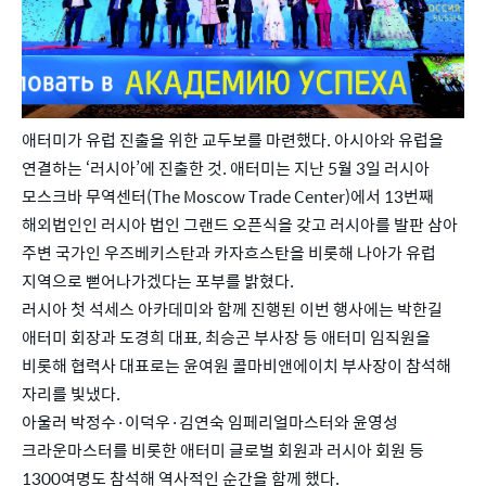
애터미가 유럽 진출을 위한 교두보를 마련했다. 아시아와 유럽을
연결하는 ‘러시아’에 진출한 것. 애터미는 지난 5월 3일 러시아
모스크바 무역센터(The Moscow Trade Center)에서 13번째
해외법인인 러시아 법인 그랜드 오픈식을 갖고 러시아를 발판 삼아
주변 국가인 우즈베키스탄과 카자흐스탄을 비롯해 나아가 유럽
지역으로 뻗어나가겠다는 포부를 밝혔다.
러시아 첫 석세스 아카데미와 함께 진행된 이번 행사에는 박한길
애터미 회장과 도경희 대표, 최승곤 부사장 등 애터미 임직원을
비롯해 협력사 대표로는 윤여원 콜마비앤에이치 부사장이 참석해
자리를 빛냈다.
아울러 박정수·이덕우·김연숙 임페리얼마스터와 윤영성
크라운마스터를 비롯한 애터미 글로벌 회원과 러시아 회원 등
1300여명도 참석해 역사적인 순간을 함께 했다.