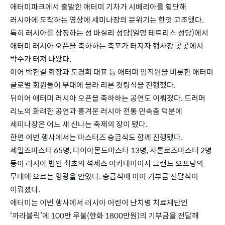
애터미파크에서 출발한 애터미 기차가 시베리아를 횡단해
러시아에 도착하는 영상에 세미나장의 분위기는 한껏 고조됐다.
특히 러시아를 상징하는 성 바실리 성당(일명 테트리스 성당)에서
애터미 러시아 오픈을 축하하는 축포가 터지자 행사장 곳곳에서
박수가 터져 나왔다.
이어 박한길 회장과 도경희 대표 등 애터미 임직원을 비롯한 애터미
글로벌 회원들이 무대에 올라 리본 컷팅식을 진행했다.
뒤이어 애터미 러시아 오픈을 축하하는 공연도 이뤄졌다. 드러머
리노의 화려한 공연과 흥겨운 러시아 전통 민속춤 덕분에
세미나장은 어느 새 신나는 축제의 장이 됐다.
한편 이번 행사에서는 마스터즈 승급식도 함께 진행됐다.
세일즈마스터 65명, 다이아몬드마스터 13명, 샤론로즈마스터 2명
등이 러시아 법인 최초의 석세스 아카데미이자 그랜드 오프닝의
무대에 오르는 영광을 안았다. 승급식에 이어 기부금 전달식이
이뤄졌다.
애터미는 이번 행사에서 러시아 어린이 난치병 치료재단인
‘까라블릭’에 100만 루불(한화 1800만원)의 기부금을 전달해