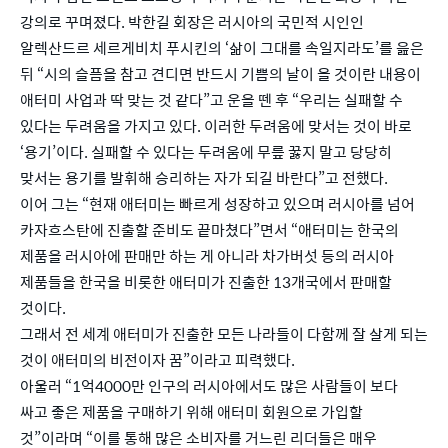
강의로 꾸며졌다. 박한길 회장은 러시아의 국민적 시인인
알렉산드르 세르게비치 푸시킨의 ‘삶이 그대를 속일지라도’를 읊은
뒤 “시의 슬픔을 참고 견디면 반드시 기쁨의 날이 올 것이란 내용이
애터미 사업과 딱 맞는 것 같다”고 운을 뗀 후 “우리는 실패할 수
있다는 두려움을 가지고 있다. 이러한 두려움에 맞서는 것이 바로
‘용기’이다. 실패할 수 있다는 두려움에 무릎 꿇지 말고 당당히
맞서는 용기를 발휘해 승리하는 자가 되길 바란다”고 전했다.
이어 그는 “현재 애터미는 빠르게 성장하고 있으며 러시아를 넘어
카자흐스탄에 진출할 준비도 끝마쳤다”면서 “애터미는 한국의
제품을 러시아에 판매만 하는 게 아니라 차가버섯 등의 러시아
제품들을 한국을 비롯한 애터미가 진출한 13개국에서 판매할
것이다.
그래서 전 세계 애터미가 진출한 모든 나라들이 다함께 잘 살게 되는
것이 애터미의 비전이자 꿈”이라고 피력했다.
아울러 “1억4000만 인구의 러시아에서도 많은 사람들이 보다
싸고 좋은 제품을 구매하기 위해 애터미 회원으로 가입할
것”이라며 “이를 통해 많은 소비자를 거느린 리더들은 매우