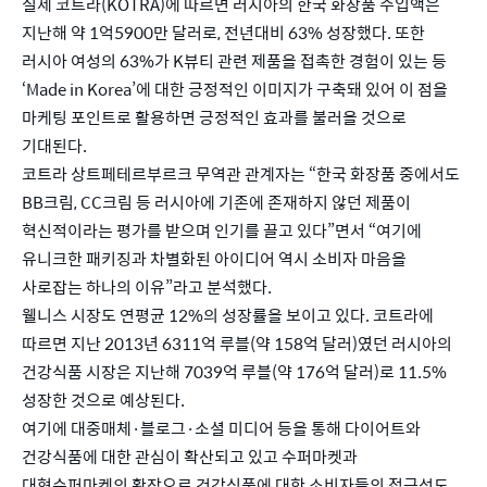
실제 코트라(KOTRA)에 따르면 러시아의 한국 화장품 수입액은
지난해 약 1억5900만 달러로, 전년대비 63% 성장했다. 또한
러시아 여성의 63%가 K뷰티 관련 제품을 접촉한 경험이 있는 등
‘Made in Korea’에 대한 긍정적인 이미지가 구축돼 있어 이 점을
마케팅 포인트로 활용하면 긍정적인 효과를 불러올 것으로
기대된다.
코트라 상트페테르부르크 무역관 관계자는 “한국 화장품 중에서도
BB크림, CC크림 등 러시아에 기존에 존재하지 않던 제품이
혁신적이라는 평가를 받으며 인기를 끌고 있다”면서 “여기에
유니크한 패키징과 차별화된 아이디어 역시 소비자 마음을
사로잡는 하나의 이유”라고 분석했다.
웰니스 시장도 연평균 12%의 성장률을 보이고 있다. 코트라에
따르면 지난 2013년 6311억 루블(약 158억 달러)였던 러시아의
건강식품 시장은 지난해 7039억 루블(약 176억 달러)로 11.5%
성장한 것으로 예상된다.
여기에 대중매체·블로그·소셜 미디어 등을 통해 다이어트와
건강식품에 대한 관심이 확산되고 있고 수퍼마켓과
대형수퍼마켓의 확장으로 건강식품에 대한 소비자들의 접근성도