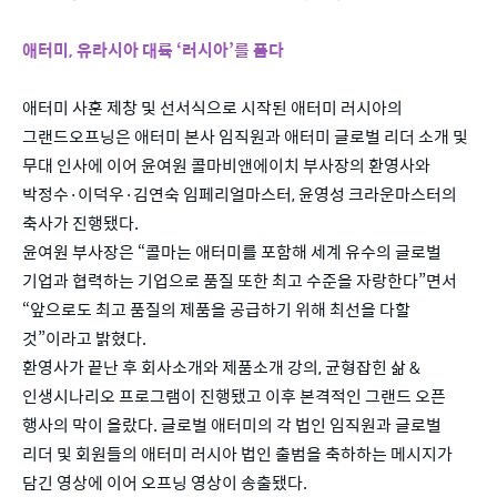
애터미, 유라시아 대륙 ‘러시아’를 품다
​
애터미 사훈 제창 및 선서식으로 시작된 애터미 러시아의
그랜드오프닝은 애터미 본사 임직원과 애터미 글로벌 리더 소개 및
무대 인사에 이어 윤여원 콜마비앤에이치 부사장의 환영사와
박정수·이덕우·김연숙 임페리얼마스터, 윤영성 크라운마스터의
축사가 진행됐다.
윤여원 부사장은 “콜마는 애터미를 포함해 세계 유수의 글로벌
기업과 협력하는 기업으로 품질 또한 최고 수준을 자랑한다”면서
“앞으로도 최고 품질의 제품을 공급하기 위해 최선을 다할
것”이라고 밝혔다.
환영사가 끝난 후 회사소개와 제품소개 강의, 균형잡힌 삶 &
인생시나리오 프로그램이 진행됐고 이후 본격적인 그랜드 오픈
행사의 막이 올랐다. 글로벌 애터미의 각 법인 임직원과 글로벌
리더 및 회원들의 애터미 러시아 법인 출범을 축하하는 메시지가
담긴 영상에 이어 오프닝 영상이 송출됐다.