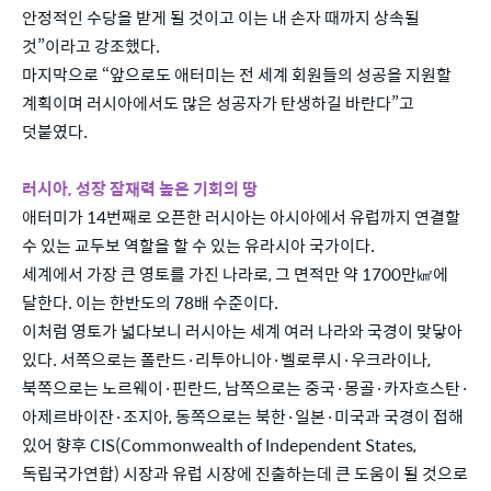
안정적인 수당을 받게 될 것이고 이는 내 손자 때까지 상속될
것”이라고 강조했다.
마지막으로 “앞으로도 애터미는 전 세계 회원들의 성공을 지원할
계획이며 러시아에서도 많은 성공자가 탄생하길 바란다”고
덧붙였다.
러
시아
, 성장 잠재력 높은 기회의 땅
애터미가 14번째로 오픈한 러시아는 아시아에서 유럽까지 연결할
수 있는 교두보 역할을 할 수 있는 유라시아 국가이다.
세계에서 가장 큰 영토를 가진 나라로, 그 면적만 약 1700만㎢에
달한다. 이는 한반도의 78배 수준이다.
이처럼 영토가 넓다보니 러시아는 세계 여러 나라와 국경이 맞닿아
있다. 서쪽으로는 폴란드·리투아니아·벨로루시·우크라이나,
북쪽으로는 노르웨이·핀란드, 남쪽으로는 중국·몽골·카자흐스탄·
아제르바이잔·조지아, 동쪽으로는 북한·일본·미국과 국경이 접해
있어 향후 CIS(Commonwealth of Independent States,
독립국가연합) 시장과 유럽 시장에 진출하는데 큰 도움이 될 것으로