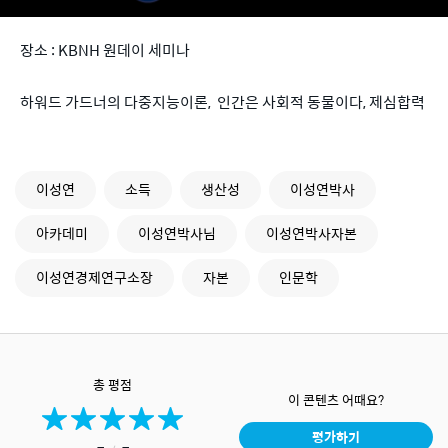
장소 : KBNH 원데이 세미나
하워드 가드너의 다중지능이론, 인간은 사회적 동물이다, 제심합력
이성연
소득
생산성
이성연박사
아카데미
이성연박사님
이성연박사자본
이성연경제연구소장
자본
인문학
총 평점
이 콘텐츠 어때요?
평가하기