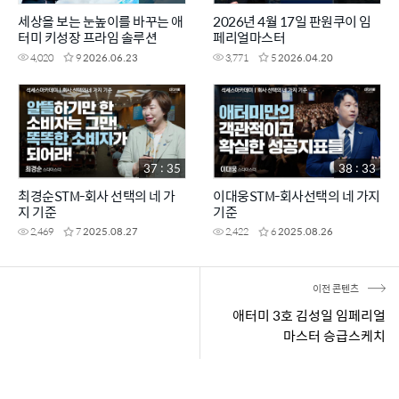
세상을 보는 눈높이를 바꾸는 애
2026년 4월 17일 판원쿠이 임
터미 키성장 프라임 솔루션
페리얼마스터
4,020
9
2026.06.23
3,771
5
2026.04.20
37 : 35
38 : 33
최경순STM-회사 선택의 네 가
이대웅STM-회사선택의 네 가지
지 기준
기준
2,469
7
2025.08.27
2,422
6
2025.08.26
이전 콘텐츠
애터미 3호 김성일 임페리얼
마스터 승급스케치