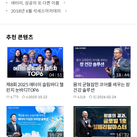
애터미, 성공의 또 다른 이름
2018년 6월 석세스아카데미
추천 콘텐츠
04 : 51
18 : 44
제8회 2025 애터미 슬림바디 챌
몸의 균형잡힌 코어를 세우는 장
린지 눈바디TOP6
건강 솔루션
6,773
6
2025.10.22
4,318
32
2026.02.24
10 : 29
16 : 32