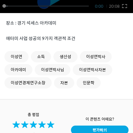
0:00
20:08
장소 : 경기 석세스 아카데미
애터미 사업 성공의 9가지 객관적 조건
이성연
소득
생산성
이성연박사
아카데미
이성연박사님
이성연박사자본
이성연경제연구소장
자본
인문학
총 평점
이 콘텐츠 어때요?
평가하기