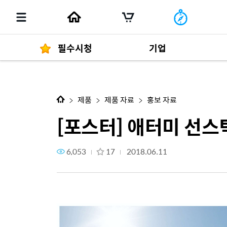
필수시청
기업
다음 콘텐츠
[포스터] 애터미 선스틱
경영자 메세지
292
제품
제품 자료
홍보 자료
[포스터] 애터미 선스
6,053
17
2018.06.11
발행물