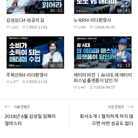
30 : 52
06 : 43
김성심CM-성공의 길
노숙RM-리더환영사
1,622
2
2025.11.01
1,556
2
2026.01.31
06 : 07
42 : 13
주복선RM-리더환영사
애터미 비전 ㅣ AI시대, 왜 애터미
퍼스널 플랫폼이 답인가!
1,477
5
2025.11.01
1,467
5
2026.06.27
다음 콘텐츠
이전 콘텐츠
2018년 6월 김성일 임페리
회사소개ㅣ철저하게 하지 않
얼마스터
으면 어떤 성공도 없다