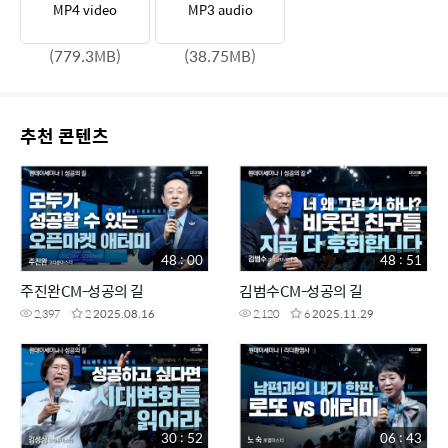
MP4 video
MP3 audio
(779.3MB)
(38.75MB)
추천 콘텐츠
48 : 00
48 : 51
주진완CM-성공의 길
김범수CM-성공의 길
2,397
2
2025.08.16
2,120
6
2025.11.29
30 : 52
06 : 43