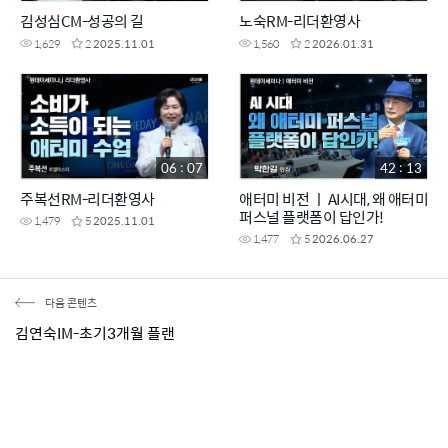
김성심CM-성공의 길
노숙RM-리더환영사
1,629
2
2025.11.01
1,560
2
2026.01.31
06 : 07
42 : 13
주복선RM-리더환영사
애터미 비전 ㅣ AI시대, 왜 애터미
퍼스널 플랫폼이 답인가!
1,479
5
2025.11.01
1,477
5
2026.06.27
다음 콘텐츠
김연숙IM-초기3개월 플랜