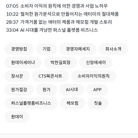
07:05 소비자 이익의 원칙에 의한 경영과 사업 노하우
10:22 철저한 원가분석으로 만들어지는 애터미의 절대제품
28:37 가격거품 없는 애터미 제품과 헤모힘 개발 스토리
33:04 AI 시대를 겨냥한 퍼스널 플랫폼 비즈니스
경영방침
기업
경영자메세지
회사소개
원데이세미나
박한길회장
신앙에세이
장사꾼
CTS북콘서트
소비자이익의원칙
원가절감
원가
AI시대
APP
퍼스널플랫폼비즈니스
헤모힘
칫솔
원데이