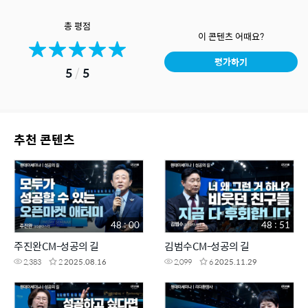
총 평점
이 콘텐츠 어때요?
평가하기
5
/
5
추천 콘텐츠
48 : 00
48 : 51
주진완CM-성공의 길
김범수CM-성공의 길
2,383
2
2025.08.16
2,099
6
2025.11.29