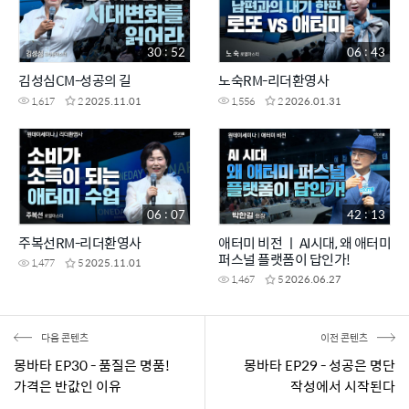
30 : 52
06 : 43
김성심CM-성공의 길
노숙RM-리더환영사
1,617
2
2025.11.01
1,556
2
2026.01.31
06 : 07
42 : 13
주복선RM-리더환영사
애터미 비전 ㅣ AI시대, 왜 애터미
퍼스널 플랫폼이 답인가!
1,477
5
2025.11.01
1,467
5
2026.06.27
다음 콘텐츠
이전 콘텐츠
몽바타 EP30 - 품질은 명품!
몽바타 EP29 - 성공은 명단
가격은 반값인 이유
작성에서 시작된다