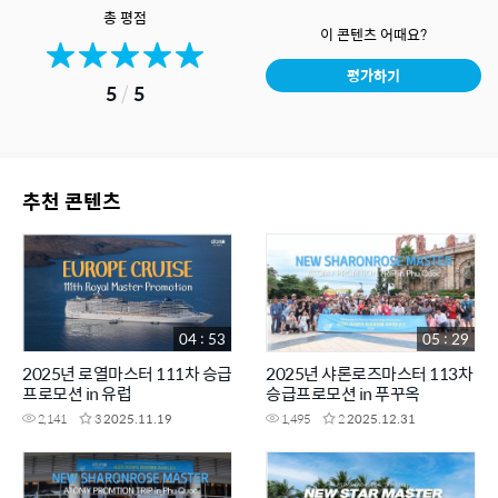
총 평점
이 콘텐츠 어때요?
평가하기
5
/
5
추천 콘텐츠
04 : 53
05 : 29
2025년 로열마스터 111차 승급
2025년 샤론로즈마스터 113차
프로모션 in 유럽
승급프로모션 in 푸꾸옥
2,141
3
2025.11.19
1,495
2
2025.12.31