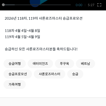
0:00
5:27
2026년 118차, 119차 샤론로즈마스터 승급프로모션
118차 4월 4일~4월 8일
119차 4월 5일~4월 9일
승급하신 모든 샤론로즈마스터분들 축하드립니다!
승급여행
애터미언즈
푸꾸옥
베트남
승급프로모션
샤론로즈마스터
승급
가족여행