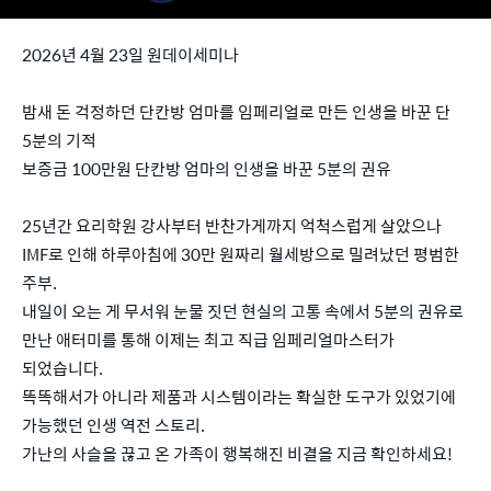
2026년 4월 23일 원데이세미나
밤새 돈 걱정하던 단칸방 엄마를 임페리얼로 만든 인생을 바꾼 단
5분의 기적
보증금 100만원 단칸방 엄마의 인생을 바꾼 5분의 권유
25년간 요리학원 강사부터 반찬가게까지 억척스럽게 살았으나
IMF로 인해 하루아침에 30만 원짜리 월세방으로 밀려났던 평범한
주부.
내일이 오는 게 무서워 눈물 짓던 현실의 고통 속에서 5분의 권유로
만난 애터미를 통해 이제는 최고 직급 임페리얼마스터가
되었습니다.
똑똑해서가 아니라 제품과 시스템이라는 확실한 도구가 있었기에
가능했던 인생 역전 스토리.
가난의 사슬을 끊고 온 가족이 행복해진 비결을 지금 확인하세요!