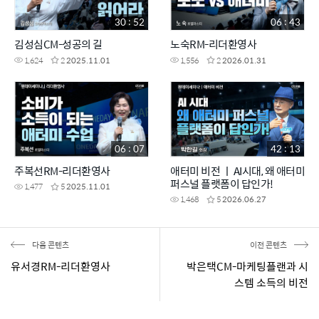
30 : 52
06 : 43
김성심CM-성공의 길
노숙RM-리더환영사
1,624
2
2025.11.01
1,556
2
2026.01.31
06 : 07
42 : 13
주복선RM-리더환영사
애터미 비전 ㅣ AI시대, 왜 애터미
퍼스널 플랫폼이 답인가!
1,477
5
2025.11.01
1,468
5
2026.06.27
다음 콘텐츠
이전 콘텐츠
유서경RM-리더환영사
박은택CM-마케팅플랜과 시
스템 소득의 비전