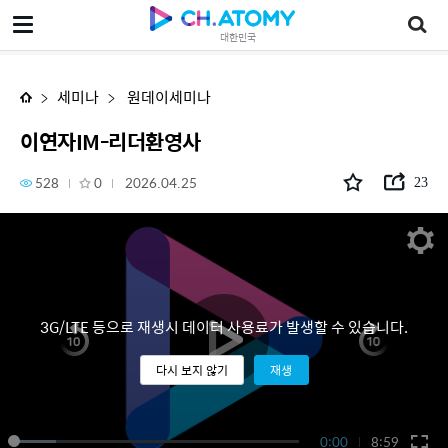
이연자IM-리더환영사
대한민국
세미나
원데이세미나
이연자IM-리더환영사
528
0
2026.04.25
23
3G/LTE 등으로 재생시 데이터 사용료가 발생할 수 있습니다.
다시 보지 않기
재생
0:00
8:59