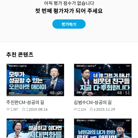
아직 평가 점수가 없습니다
첫 번째 평가자가 되어 주세요
평가하기
추천 콘텐츠
48 : 00
48 : 51
주진완CM-성공의 길
김범수CM-성공의 길
2,387
2
2025.08.16
2,104
6
2025.11.29