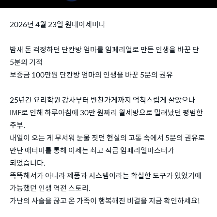
2026년 4월 23일 원데이세미나
밤새 돈 걱정하던 단칸방 엄마를 임페리얼로 만든 인생을 바꾼 단
5분의 기적
보증금 100만원 단칸방 엄마의 인생을 바꾼 5분의 권유
25년간 요리학원 강사부터 반찬가게까지 억척스럽게 살았으나
IMF로 인해 하루아침에 30만 원짜리 월세방으로 밀려났던 평범한
주부.
내일이 오는 게 무서워 눈물 짓던 현실의 고통 속에서 5분의 권유로
만난 애터미를 통해 이제는 최고 직급 임페리얼마스터가
되었습니다.
똑똑해서가 아니라 제품과 시스템이라는 확실한 도구가 있었기에
가능했던 인생 역전 스토리.
가난의 사슬을 끊고 온 가족이 행복해진 비결을 지금 확인하세요!