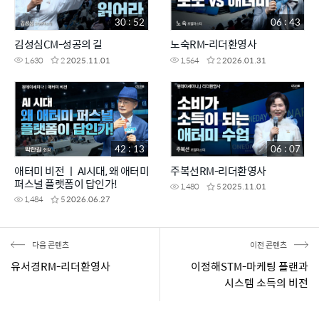
30 : 52
06 : 43
김성심CM-성공의 길
노숙RM-리더환영사
1,630
2
2025.11.01
1,564
2
2026.01.31
42 : 13
06 : 07
애터미 비전 ㅣ AI시대, 왜 애터미
주복선RM-리더환영사
퍼스널 플랫폼이 답인가!
1,480
5
2025.11.01
1,484
5
2026.06.27
다음 콘텐츠
이전 콘텐츠
유서경RM-리더환영사
이정해STM-마케팅 플랜과
시스템 소득의 비전