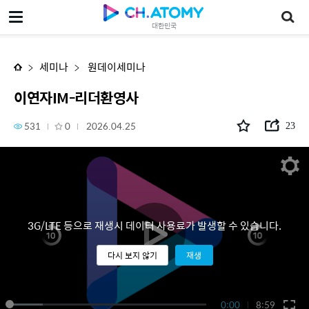
이연자IM-리더환영사
대한민국
세미나
원데이세미나
이연자IM-리더환영사
531
0
2026.04.25
23
3G/LTE 등으로 재생시 데이터 사용료가 발생할 수 있습니다.
다시 보지 않기
재생
0:00
8:59